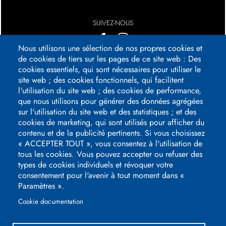
SUIVEZ-NOUS
Nous utilisons une sélection de nos propres cookies et
Logos
de cookies de tiers sur les pages de ce site web : Des
pied
cookies essentiels, qui sont nécessaires pour utiliser le
de
site web ; des cookies fonctionnels, qui facilitent
page
l'utilisation du site web ; des cookies de performance,
que nous utilisons pour générer des données agrégées
sur l'utilisation du site web et des statistiques ; et des
cookies de marketing, qui sont utilisés pour afficher du
contenu et de la publicité pertinents. Si vous choisissez
« ACCEPTER TOUT », vous consentez à l'utilisation de
tous les cookies. Vous pouvez accepter ou refuser des
types de cookies individuels et révoquer votre
consentement pour l'avenir à tout moment dans «
Paramètres ».
3, avenue du Président Kennedy
Cookie documentation
51100
REIMS
+33 (0)3 26 08 65 29