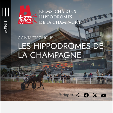
Aller
au
contenu
principal
MENU
CONTACTEZ-NOUS
LES HIPPODROMES DE
LA CHAMPAGNE
Partager
Share
Facebook
X
Ema