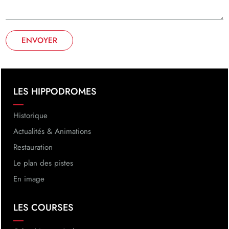
LES HIPPODROMES
Navigation
principale
Historique
Actualités & Animations
Restauration
Le plan des pistes
En image
LES COURSES