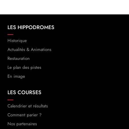
LES HIPPODROMES
Navigation
principale
Historique
Actualités & Animations
Restauration
Le plan des pistes
En image
LES COURSES
Calendrier et résultats
Comment parier ?
Nos partenaires