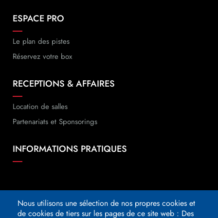
ESPACE PRO
Le plan des pistes
Réservez votre box
RECEPTIONS & AFFAIRES
Location de salles
Partenariats et Sponsorings
INFORMATIONS PRATIQUES
SUIVEZ-NOUS
Nous utilisons une sélection de nos propres cookies et
de cookies de tiers sur les pages de ce site web : Des