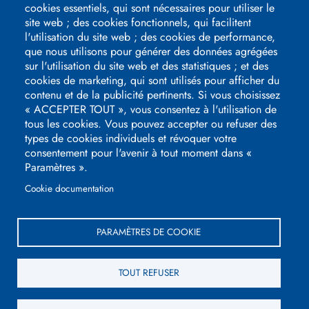
cookies essentiels, qui sont nécessaires pour utiliser le
Logos
site web ; des cookies fonctionnels, qui facilitent
pied
l'utilisation du site web ; des cookies de performance,
de
que nous utilisons pour générer des données agrégées
page
sur l'utilisation du site web et des statistiques ; et des
cookies de marketing, qui sont utilisés pour afficher du
contenu et de la publicité pertinents. Si vous choisissez
« ACCEPTER TOUT », vous consentez à l'utilisation de
tous les cookies. Vous pouvez accepter ou refuser des
types de cookies individuels et révoquer votre
consentement pour l'avenir à tout moment dans «
Paramètres ».
Cookie documentation
3, avenue du Président Kennedy
51100
REIMS
PARAMÈTRES DE COOKIE
+33 (0)3 26 08 65 29
TOUT REFUSER
Pied
Hippodrome de Reims ©2026
Mentions légales
de